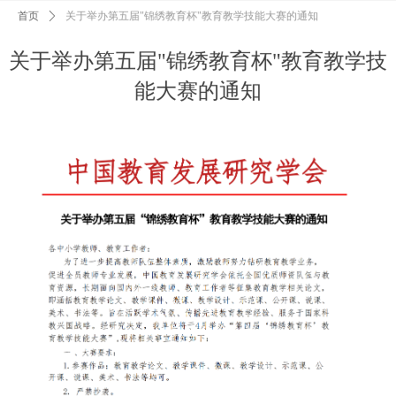
首页
ꄲ
关于举办第五届"锦绣教育杯"教育教学技能大赛的通知
关于举办第五届"锦绣教育杯"教育教学技
能大赛的通知